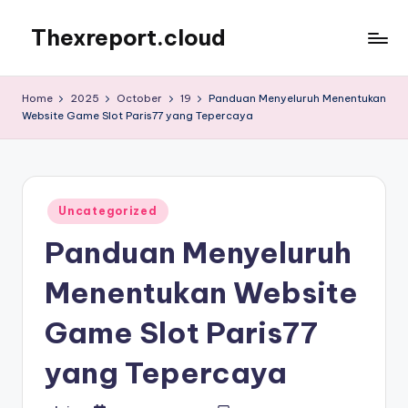
Thexreport.cloud
Skip
to
Blog
content
Informasi
Home
2025
October
19
Panduan Menyeluruh Menentukan
Terbaru
Website Game Slot Paris77 yang Tepercaya
Posted
Uncategorized
in
Panduan Menyeluruh
Menentukan Website
Game Slot Paris77
yang Tepercaya