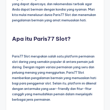
yang dapat dipercaya, dan rekomendasi terbaik agar
Anda dapat bermain dengan kondisi yang nyaman. Mari
kita mulai menelusuri dunia Paris77 Slot dan menemukan
pengalaman bermain yang amat memuaskan hati.
Apa itu Paris77 Slot?
Paris77 Slot merupakan salah satu platform permainan
slot daring yang semakin populer di antara pemain judi
daring. Dengan ragam variasi permainan yang seru dan
peluang menang yang menggiurkan, Paris77 Slot
memberikan pengalaman bermain yang memuaskan hati
bagi para penggemar slot. Selain itu, platform ini dikenal
dengan antarmuka yang user-friendly dan fitur-fitur
canggih yang memudahkan pemain dalam menjelajahi
berbagai jenis permainan.