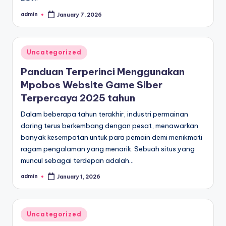
admin
January 7, 2026
Posted
by
Posted
Uncategorized
in
Panduan Terperinci Menggunakan
Mpobos Website Game Siber
Terpercaya 2025 tahun
Dalam beberapa tahun terakhir, industri permainan
daring terus berkembang dengan pesat, menawarkan
banyak kesempatan untuk para pemain demi menikmati
ragam pengalaman yang menarik. Sebuah situs yang
muncul sebagai terdepan adalah…
admin
January 1, 2026
Posted
by
Posted
Uncategorized
in