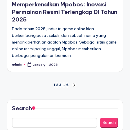
Memperkenalkan Mpobos: Inovasi
Permainan Resmi Terlengkap Di Tahun
2025
Pada tahun 2025, industri game online kian
berkembang pesat sekali, dan sebuah nama yang
menarik perhatian adalah Mpobos. Sebagai situs game
online resmi paling unggul, Mpobos memberikan
berbagai pengalaman bermain…
admin
January 1, 2026
Posted
by
Posts
1
2
3
…
6
NEXT
PAGE
pagination
Search
Search