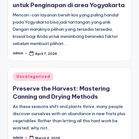
untuk Penginapan di area Yogyakarta
Mencari-cari layanan bersih kos yang paling handal
pada Yogyakarta bisa jadi tantangan yang unik.
Dengan maraknya pilihan yang tersedia tersedia,
krusial bagi Anda untuk menimbang beraneka faktor
sebelum membuat pilihan.…
admin
April 7, 2026
Posted
by
Posted
Uncategorized
in
Preserve the Harvest: Mastering
Canning and Drying Methods
As these seasons shift and plants thrive, many people
discover ourselves with an abundance in new fruits plus
vegetables. Rather than letting all this hard work be
wasted, why not…
admin
March 6, 2026