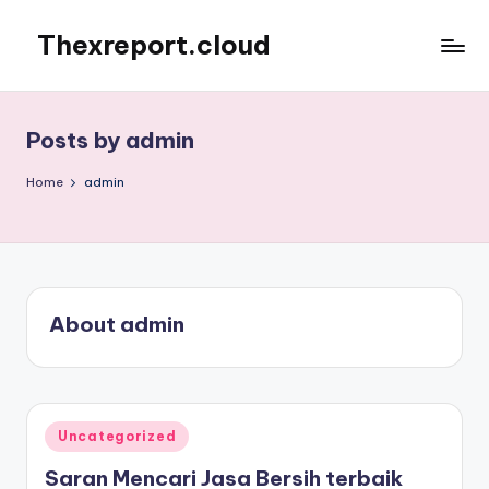
Thexreport.cloud
Skip
to
Blog
content
Informasi
Terbaru
Posts by admin
Home
admin
About admin
Posted
Uncategorized
in
Saran Mencari Jasa Bersih terbaik