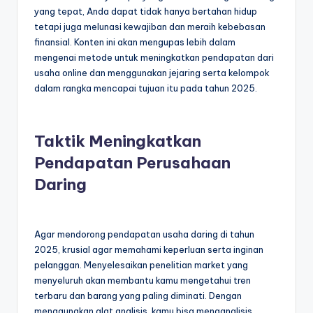
yang tepat, Anda dapat tidak hanya bertahan hidup
tetapi juga melunasi kewajiban dan meraih kebebasan
finansial. Konten ini akan mengupas lebih dalam
mengenai metode untuk meningkatkan pendapatan dari
usaha online dan menggunakan jejaring serta kelompok
dalam rangka mencapai tujuan itu pada tahun 2025.
Taktik Meningkatkan
Pendapatan Perusahaan
Daring
Agar mendorong pendapatan usaha daring di tahun
2025, krusial agar memahami keperluan serta inginan
pelanggan. Menyelesaikan penelitian market yang
menyeluruh akan membantu kamu mengetahui tren
terbaru dan barang yang paling diminati. Dengan
menggunakan alat analisis, kamu bisa menganalisis