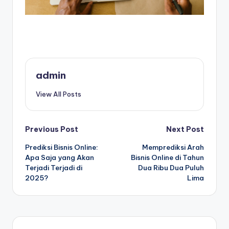
admin
View All Posts
Post
Previous Post
Next Post
Prediksi Bisnis Online:
Memprediksi Arah
navigation
Apa Saja yang Akan
Bisnis Online di Tahun
Terjadi Terjadi di
Dua Ribu Dua Puluh
2025?
Lima