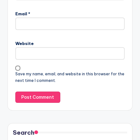
Email
*
Website
Save my name, email, and website in this browser for the
next time I comment.
Search