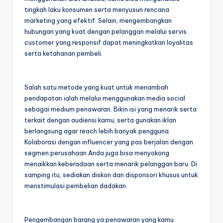
tingkah laku konsumen serta menyusun rencana
marketing yang efektif. Selain, mengembangkan
hubungan yang kuat dengan pelanggan melalui servis
customer yang responsif dapat meningkatkan loyalitas
serta ketahanan pembeli.
Salah satu metode yang kuat untuk menambah
pendapatan ialah melalui menggunakan media social
sebagai medium penawaran. Bikin isi yang menarik serta
terkait dengan audiensi kamu, serta gunakan iklan
berlangsung agar reach lebih banyak pengguna.
Kolaborasi dengan influencer yang pas berjalan dengan
segmen perusahaan Anda juga bisa menyokong
menaikkan keberadaan serta menarik pelanggan baru. Di
samping itu, sediakan diskon dan disponsori khusus untuk
menstimulasi pembelian dadakan.
Pengembangan barang ya penawaran yang kamu