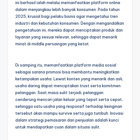
ini berhasil ialah melalui memanfaatkan platform online
dalam menjangkau lebih banyak konsumen. Pada tahun
2025, krusial bagi pelaku bisnis agar mengetahui tren
industri dan kebutuhan konsumen. Dengan mengandalkan
pengetahuan ini, mereka dapat menciptakan produk dan
layanan yang sesuai relevan, sehingga dapat menarik
minat di middle persaingan yang ketat.
Di samping itu, memanfaatkan platform media sosial
sebagai sarana promosi bisa membantu meningkatkan
ketampakan usaha. Lewat konten yang menarik dan asli,
usaha daring dapat menciptakan trust serta komitmen
pelanggan. Saat masa sulit terjadi, pelanggan
cenderung mencari jalan keluar yang tepat serta cepat,
sehingga satu usaha yang responsif terhadap keinginan
tersebut akan mampu survive serta juga tumbuh. Inovasi
dalam strategi pemasaran dan penjualan adalah kunci
untuk mendapatkan cuan dalam situasi sulit.