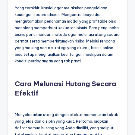
Yang terakhir, krusial agar melakukan pengelolaan
keuangan secara efisien. Mengontrol biaya dan
mengutamakan penanaman modal yang profitable bisa
menolong memperkuat kekuatan bisnis. Para pengusaha
bisnis perlu mencari metode agar melunasi utang secara
cermat serta memperhitungkan risiko. Melalui rencana
yang matang serta strategi yang akurat, bisnis online
bisa tetap menghasilkan keuntungan meskipun dalam
kondisi perdagangan yang tak pasti.
Cara Melunasi Hutang Secara
Efektif
Menyelesaikan utang dengan efektif memerlukan taktik
yang jelas dan disiplin yang kuat. Pertama, siapkan
daftar semua hutang yang Anda dimiliki, yang meliputi
total jumlah, tingkat bunga, dan tenggat waktu