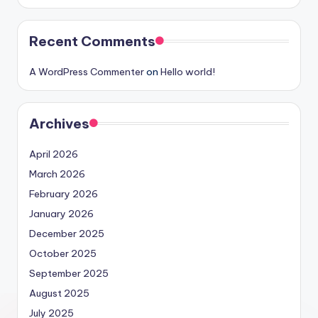
Recent Comments
A WordPress Commenter
on
Hello world!
Archives
April 2026
March 2026
February 2026
January 2026
December 2025
October 2025
September 2025
August 2025
July 2025