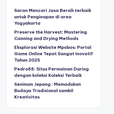
Saran Mencari Jasa Bersih terbaik
untuk Penginapan di area
Yogyakarta
Preserve the Harvest: Mastering
Canning and Drying Methods
Eksplorasi Website Mpobos: Portal
Game Online Tepat Sangat Inovatif
Tahun 2025
Pedro88: Situs Permainan Daring
dengan koleksi Koleksi Terbaik
Seniman Jepang : Memadukan
Budaya Tradisional sambil
Kreativitas