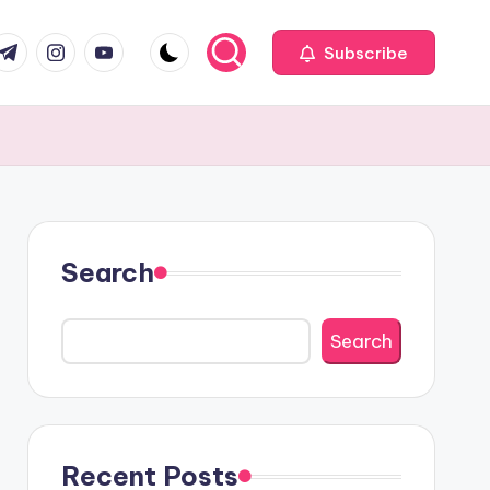
com
r.com
.me
instagram.com
youtube.com
Subscribe
Search
Search
Recent Posts