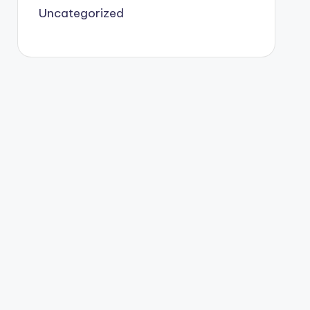
Uncategorized