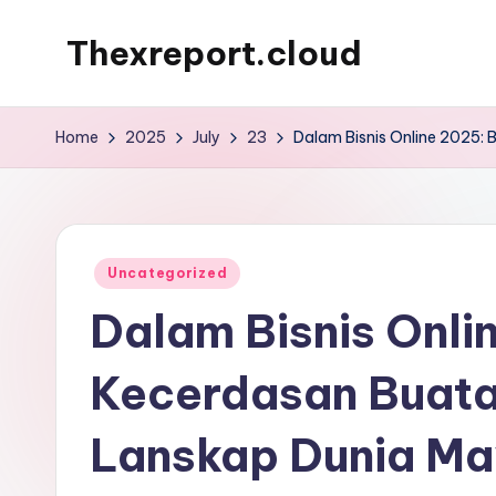
Thexreport.cloud
Skip
to
Blog
content
Informasi
Home
2025
July
23
Dalam Bisnis Online 2025
Terbaru
Posted
Uncategorized
in
Dalam Bisnis Onl
Kecerdasan Buat
Lanskap Dunia M