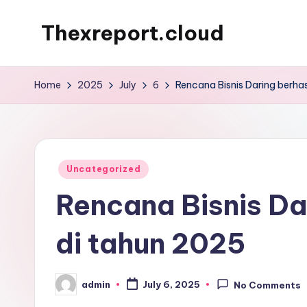
Thexreport.cloud
Skip
to
Blog
content
Informasi
Home
2025
July
6
Rencana Bisnis Daring berhas
Terbaru
Posted
Uncategorized
in
Rencana Bisnis Da
di tahun 2025
admin
July 6, 2025
No Comments
Posted
by