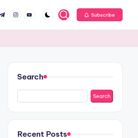
com
r.com
.me
instagram.com
youtube.com
Subscribe
Search
Search
Recent Posts